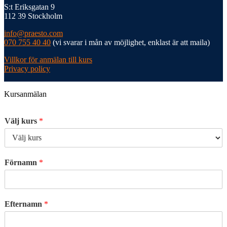
S:t Eriksgatan 9
112 39 Stockholm
info@praesto.com
070 755 40 40
(vi svarar i mån av möjlighet, enklast är att maila)
Villkor för anmälan till kurs
Privacy policy
Kursanmälan
Välj kurs
*
Förnamn
*
Efternamn
*