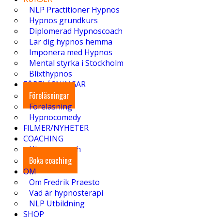
NLP Practitioner Hypnos
Hypnos grundkurs
Diplomerad Hypnoscoach
Lär dig hypnos hemma
Imponera med Hypnos
Mental styrka i Stockholm
Blixthypnos
FÖRELÄSNINGAR
Föreläsningar
Föreläsning
Hypnocomedy
FILMER/NYHETER
COACHING
Hitta en coach
Boka coaching
OM
Om Fredrik Praesto
Vad är hypnosterapi
NLP Utbildning
SHOP