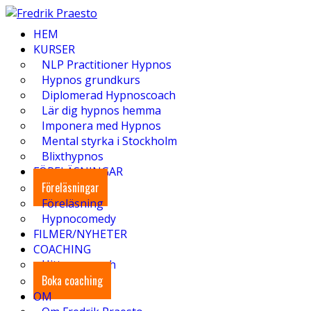
HEM
KURSER
NLP Practitioner Hypnos
Hypnos grundkurs
Diplomerad Hypnoscoach
Lär dig hypnos hemma
Imponera med Hypnos
Mental styrka i Stockholm
Blixthypnos
FÖRELÄSNINGAR
Föreläsningar
Föreläsning
Hypnocomedy
FILMER/NYHETER
COACHING
Hitta en coach
Boka coaching
OM