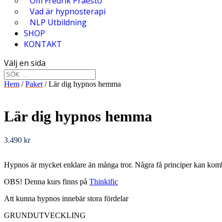
Om Fredrik Praesto
Vad är hypnosterapi
NLP Utbildning
SHOP
KONTAKT
Välj en sida
Hem
/
Paket
/ Lär dig hypnos hemma
Lär dig hypnos hemma
3.490
kr
Hypnos är mycket enklare än många tror. Några få principer kan komb
OBS! Denna kurs finns på
Thinkific
Att kunna hypnos innebär stora fördelar
GRUNDUTVECKLING