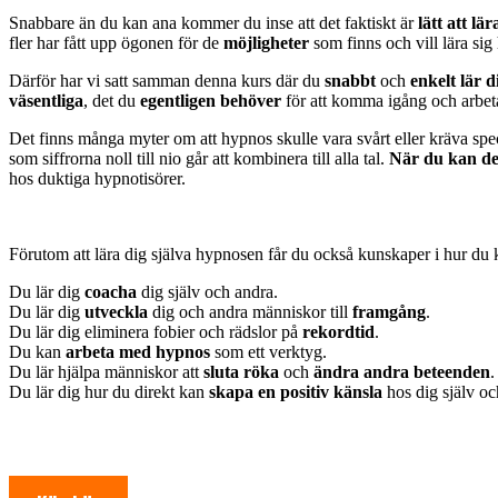
Snabbare än du kan ana kommer du inse att det faktiskt är
lätt att lä
fler har fått upp ögonen för de
möjligheter
som finns och vill lära sig
Därför har vi satt samman denna kurs där du
snabbt
och
enkelt lär d
väsentliga
, det du
egentligen behöver
för att komma igång och arbe
Det finns många myter om att hypnos skulle vara svårt eller kräva spe
som siffrorna noll till nio går att kombinera till alla tal.
När du kan de
hos duktiga hypnotisörer.
Förutom att lära dig själva hypnosen får du också kunskaper i hur du
Du lär dig
coacha
dig själv och andra.
Du lär dig
utveckla
dig och andra människor till
framgång
.
Du lär dig eliminera fobier och rädslor på
rekordtid
.
Du kan
arbeta med hypnos
som ett verktyg.
Du lär hjälpa människor att
sluta röka
och
ändra andra beteenden
.
Du lär dig hur du direkt kan
skapa en positiv känsla
hos dig själv oc