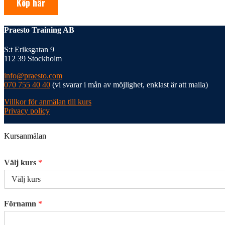
Köp här
Praesto Training AB
S:t Eriksgatan 9
112 39 Stockholm
info@praesto.com
070 755 40 40
(vi svarar i mån av möjlighet, enklast är att maila)
Villkor för anmälan till kurs
Privacy policy
Kursanmälan
Välj kurs
*
Förnamn
*