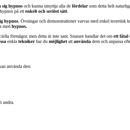
ra sig hypnos
och kunna utnyttja alla de
fördelar
som detta helt naturliga
 hypnos på ett
enkelt och seriöst sätt
.
ig
hypnos
. Övningar och demonstrationer varvas med enkel teoretisk kun
ta med
hypnos.
ciella förmågor, men detta är inte sant. Snarare handlar det om
ett fåta
ssa
enkla
tekniker
har du
möjlighet
att
använda
dem och anpassa eft
 kan använda den:
h andra.